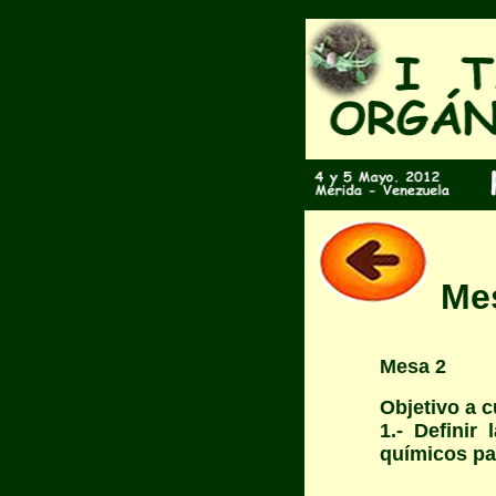
Me
Mesa 2
Objetivo a c
1.- Definir
químicos pa